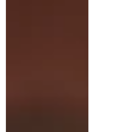
う。ブログを続けて読みたくなるよう
な内容にすることを心がけましょう。
ブログへようこそ。ここを利用して新
しい読者やフォロワーが興味をもつよ
うな内容を紹介しましょう。ビジネス
に関する情報やお知らせ、最新のト
レ...